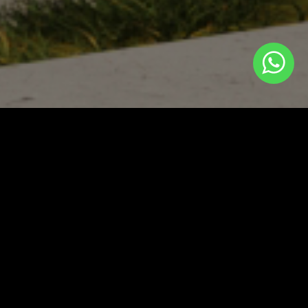
Портфолио
→
Симагино